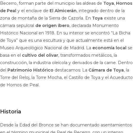
Becerro, forman parte del municipio las aldeas de
Toya
,
Hornos
de Peal
y el enclave de
El Almicerán
, integrado dentro de la
zona de montaña de la Sierra de Cazorla. En
Toya
existe una
cámara sepulcral
de origen íbero
, declarada Monumento
Histórico Nacional en 1918. En su interior se encontró “La Bicha
de Toya” que es una escultura y que actualmente está en el
Museo Arqueológico Nacional de Madrid. La
economía local
se
basa en el
cultivo del olivar
, transformados metálicos, la
construcción, la industria oleícola y derivados de la carne. Dentro
del
Patrimonio Histórico
destacamos: La
Cámara de Toya
, la
Torre del Reloj, la Torre Mocha, el Castillo de Toya y el Acueducto
de Hornos de Peal.
Historia
Desde la Edad del Bronce se han documentado asentamientos
en el término municipal de Peal de Becerro, con un intenso