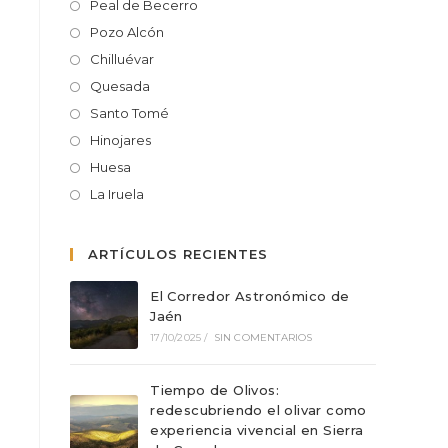
Peal de Becerro
Pozo Alcón
Chilluévar
Quesada
Santo Tomé
Hinojares
Huesa
La Iruela
ARTÍCULOS RECIENTES
El Corredor Astronómico de
Jaén
17/10/2025
/
SIN COMENTARIOS
Tiempo de Olivos:
redescubriendo el olivar como
experiencia vivencial en Sierra