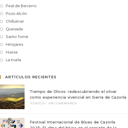
Peal de Becerro
Pozo Alcón
Chilluévar
Quesada
Santo Tomé
Hinojares
Huesa
La Iruela
ARTÍCULOS RECIENTES
Tiempo de Olivos: redescubriendo el olivar
como experiencia vivencial en Sierra de Cazorla
17/09/2025
/
SIN COMENTARIOS
Festival Internacional de Blues de Cazorla
2025: El alma del blues en el corazón de la