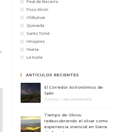
Peal de Becerro
Pozo Alcón
Chilluévar
Quesada
Santo Tomé
Hinojares
Huesa
e-
La Iruela
ARTÍCULOS RECIENTES
El Corredor Astronómico de
Jaén
17/10/2025
/
SIN COMENTARIOS
Tiempo de Olivos:
redescubriendo el olivar como
experiencia vivencial en Sierra