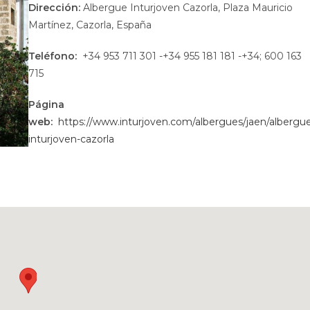
Dirección:
Albergue Inturjoven Cazorla, Plaza Mauricio
Martínez, Cazorla, España
Teléfono:
+34 953 711 301 -+34 955 181 181 -+34; 600 163
715
Página
web:
https://www.inturjoven.com/albergues/jaen/albergu
inturjoven-cazorla