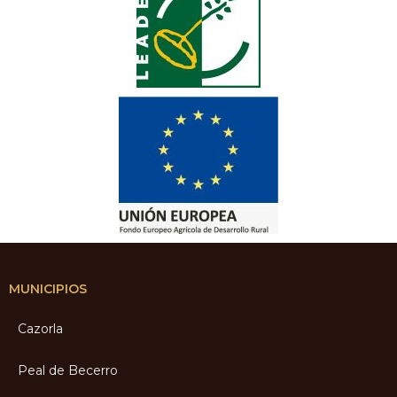
MUNICIPIOS
Cazorla
Peal de Becerro