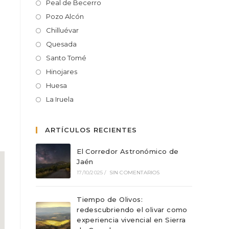
Peal de Becerro
Pozo Alcón
Chilluévar
Quesada
Santo Tomé
Hinojares
Huesa
La Iruela
ARTÍCULOS RECIENTES
El Corredor Astronómico de
Jaén
17/10/2025
/
SIN COMENTARIOS
Tiempo de Olivos:
redescubriendo el olivar como
experiencia vivencial en Sierra