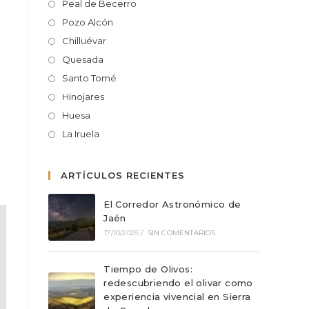
Peal de Becerro
Pozo Alcón
Chilluévar
Quesada
Santo Tomé
Hinojares
Huesa
La Iruela
ARTÍCULOS RECIENTES
El Corredor Astronómico de
Jaén
17/10/2025
/
SIN COMENTARIOS
Tiempo de Olivos:
redescubriendo el olivar como
experiencia vivencial en Sierra