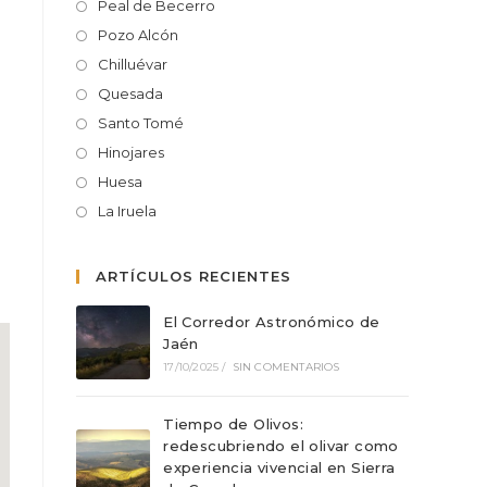
Peal de Becerro
Pozo Alcón
Chilluévar
Quesada
Santo Tomé
Hinojares
Huesa
La Iruela
ARTÍCULOS RECIENTES
El Corredor Astronómico de
Jaén
17/10/2025
/
SIN COMENTARIOS
Tiempo de Olivos:
redescubriendo el olivar como
experiencia vivencial en Sierra