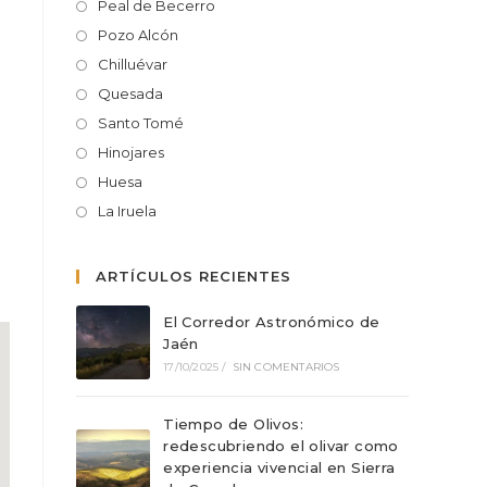
Peal de Becerro
Pozo Alcón
Chilluévar
Quesada
Santo Tomé
Hinojares
Huesa
La Iruela
ARTÍCULOS RECIENTES
El Corredor Astronómico de
Jaén
17/10/2025
/
SIN COMENTARIOS
Tiempo de Olivos:
redescubriendo el olivar como
experiencia vivencial en Sierra