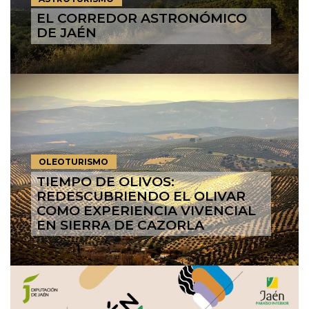
EL CORREDOR ASTRONÓMICO
DE JAÉN
OLEOTURISMO
TIEMPO DE OLIVOS:
REDESCUBRIENDO EL OLIVAR
COMO EXPERIENCIA VIVENCIAL
EN SIERRA DE CAZORLA