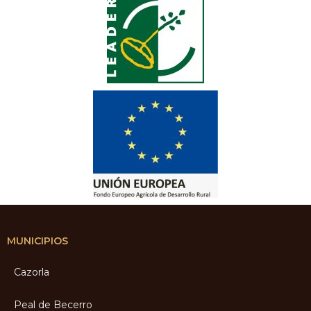
MUNICIPIOS
Cazorla
Peal de Becerro