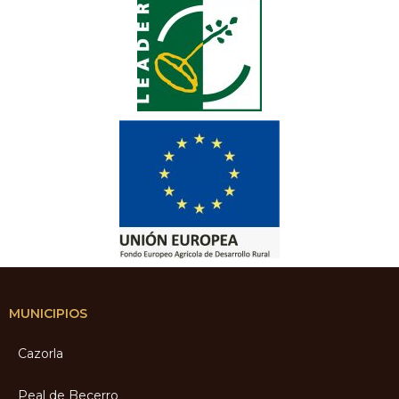
MUNICIPIOS
Cazorla
Peal de Becerro