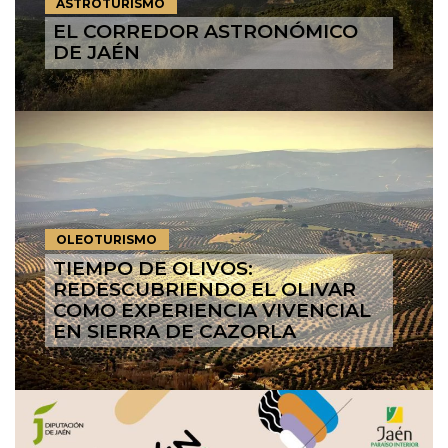
ASTROTURISMO
EL CORREDOR ASTRONÓMICO
DE JAÉN
OLEOTURISMO
TIEMPO DE OLIVOS:
REDESCUBRIENDO EL OLIVAR
COMO EXPERIENCIA VIVENCIAL
EN SIERRA DE CAZORLA