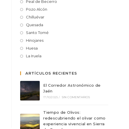
Peal de Becerro
Pozo Alcón
Chilluévar
Quesada
Santo Tomé
Hinojares
Huesa
La Iruela
ARTÍCULOS RECIENTES
El Corredor Astronómico de
Jaén
17/10/2025
/
SIN COMENTARIOS
Tiempo de Olivos:
redescubriendo el olivar como
experiencia vivencial en Sierra