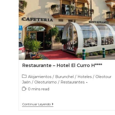
Restaurante – Hotel El Curro H****
Alojamientos
/
Burunchel
/
Hoteles
/
Oleotour
Jaén
/
Oleoturismo
/
Restaurantes
0 mins read
Continuar Leyendo