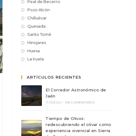
Peal de Becerro
Pozo Alcón
Chilluévar
Quesada
Santo Tomé
Hinojares
Huesa
La Iruela
ARTÍCULOS RECIENTES
El Corredor Astronómico de
Jaén
17/10/2025
/
SIN COMENTARIOS
Tiempo de Olivos:
redescubriendo el olivar como
experiencia vivencial en Sierra