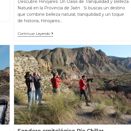
Descubre Hinojares: Un Oasis de Tranquilidad y Belleza
Natural en la Provincia de Jaén Si buscas un destino
que combine belleza natural, tranquilidad y un toque
de historia, Hinojares…
Continuar Leyendo