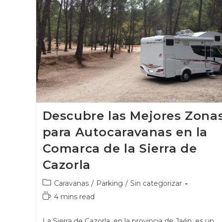
Descubre las Mejores Zona
para Autocaravanas en la
Comarca de la Sierra de
Cazorla
Caravanas
/
Parking
/
Sin categorizar
4 mins read
La Sierra de Cazorla, en la provincia de Jaén, es un