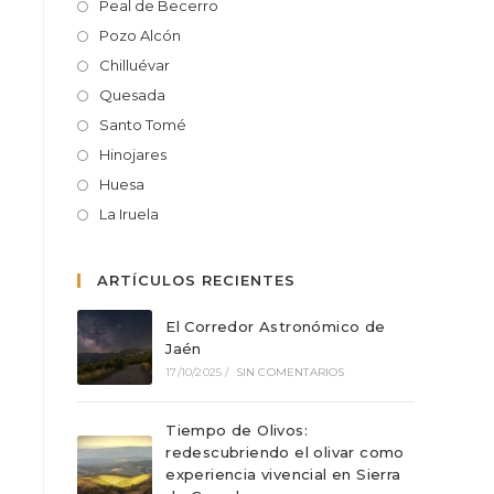
Peal de Becerro
Pozo Alcón
Chilluévar
Quesada
Santo Tomé
Hinojares
Huesa
La Iruela
ARTÍCULOS RECIENTES
El Corredor Astronómico de
Jaén
17/10/2025
/
SIN COMENTARIOS
Tiempo de Olivos:
redescubriendo el olivar como
experiencia vivencial en Sierra