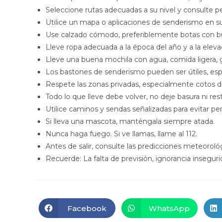
Seleccione rutas adecuadas a su nivel y consulte per
Utilice un mapa o aplicaciones de senderismo en su
Use calzado cómodo, preferiblemente botas con b
Lleve ropa adecuada a la época del año y a la elevac
Lleve una buena mochila con agua, comida ligera, ga
Los bastones de senderismo pueden ser útiles, espe
Respete las zonas privadas, especialmente cotos d
Todo lo que lleve debe volver, no deje basura ni re
Utilice caminos y sendas señalizadas para evitar perd
Si lleva una mascota, manténgala siempre atada.
Nunca haga fuego. Si ve llamas, llame al 112.
Antes de salir, consulte las predicciones meteoroló
Recuerde: La falta de previsión, ignorancia insegu
Facebook
WhatsApp