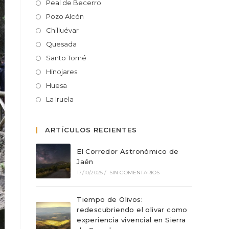
Peal de Becerro
Pozo Alcón
Chilluévar
Quesada
Santo Tomé
Hinojares
Huesa
La Iruela
ARTÍCULOS RECIENTES
El Corredor Astronómico de
Jaén
17/10/2025
/
SIN COMENTARIOS
Tiempo de Olivos:
redescubriendo el olivar como
experiencia vivencial en Sierra