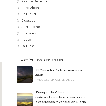
Peal de Becerro
Pozo Alcón
Chilluévar
Quesada
Santo Tomé
Hinojares
Huesa
La Iruela
ARTÍCULOS RECIENTES
El Corredor Astronómico de
Jaén
17/10/2025
/
SIN COMENTARIOS
Tiempo de Olivos:
redescubriendo el olivar como
experiencia vivencial en Sierra