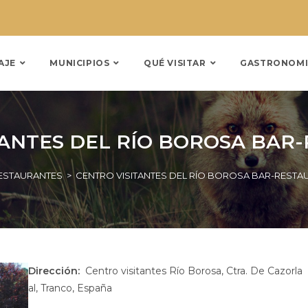
AJE
MUNICIPIOS
QUÉ VISITAR
GASTRONOMI
TANTES DEL RÍO BOROSA BAR
ESTAURANTES
>
CENTRO VISITANTES DEL RÍO BOROSA BAR-RESTA
Dirección:
Centro visitantes Río Borosa, Ctra. De Cazorla
al, Tranco, España