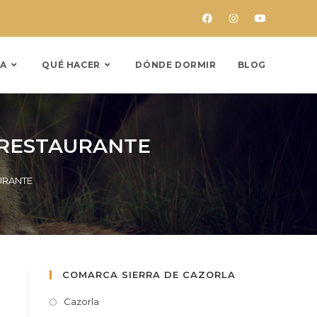
A
QUÉ HACER
DÓNDE DORMIR
BLOG
-RESTAURANTE
URANTE
COMARCA SIERRA DE CAZORLA
Cazorla