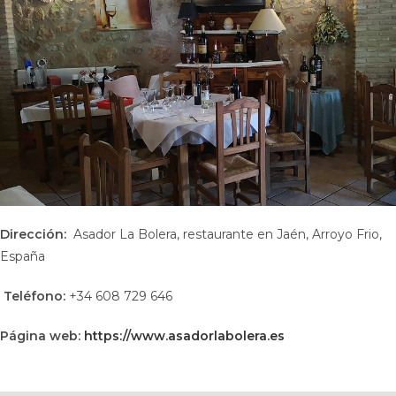
Dirección:
Asador La Bolera, restaurante en Jaén, Arroyo Frio,
España
Teléfono:
+34 608 729 646
Página web:
https://www.asadorlabolera.es