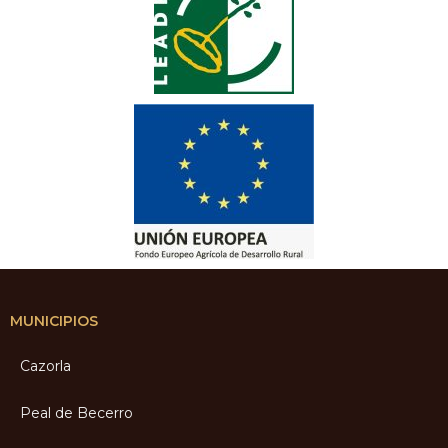
MUNICIPIOS
Cazorla
Peal de Becerro