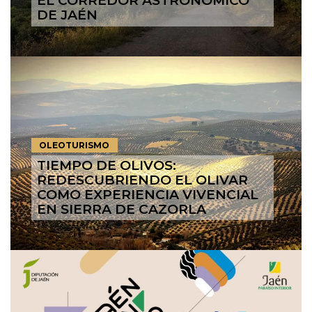
EL CORREDOR ASTRONÓMICO
DE JAÉN
OLEOTURISMO
TIEMPO DE OLIVOS:
REDESCUBRIENDO EL OLIVAR
COMO EXPERIENCIA VIVENCIAL
EN SIERRA DE CAZORLA