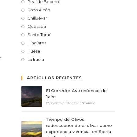
Peal de Becerro
Pozo Alcón
Chilluévar
Quesada
Santo Tomé
o
Hinojares
Huesa
n
La Iruela
ARTÍCULOS RECIENTES
El Corredor Astronómico de
Jaén
17/10/2025
/
SIN COMENTARIOS
Tiempo de Olivos:
redescubriendo el olivar como
experiencia vivencial en Sierra