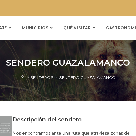
AJE
MUNICIPIOS
QUÉ VISITAR
GASTRONOMI
SENDERO GUAZALAMANCO
>
SENDEROS
>
SENDERO GUAZALAMANCO
Descripción del sendero
Nos encontramos ante una ruta que atraviesa zonas del