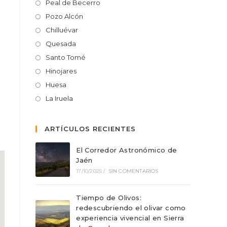
Peal de Becerro
Pozo Alcón
Chilluévar
Quesada
Santo Tomé
Hinojares
Huesa
La Iruela
ARTÍCULOS RECIENTES
El Corredor Astronómico de
Jaén
17/10/2025
/
SIN COMENTARIOS
Tiempo de Olivos:
redescubriendo el olivar como
experiencia vivencial en Sierra