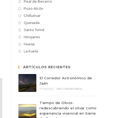
Peal de Becerro
Pozo Alcón
Chilluévar
Quesada
Santo Tomé
Hinojares
Huesa
La Iruela
ARTÍCULOS RECIENTES
El Corredor Astronómico de
Jaén
17/10/2025
/
SIN COMENTARIOS
Tiempo de Olivos:
redescubriendo el olivar como
experiencia vivencial en Sierra