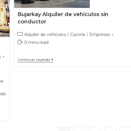
Bujarkay Alquiler de vehículos sin
conductor
Alquiler de vehículos
/
Cazorla
/
Empresas
0 mins read
s
Continuar Leyendo
ia
ido