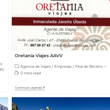
Oretania Viajes AAVV
os
Agencia de Viajes
/
Empresas
/
Peal de Becerro
es.
0 mins read
Continuar Leyendo