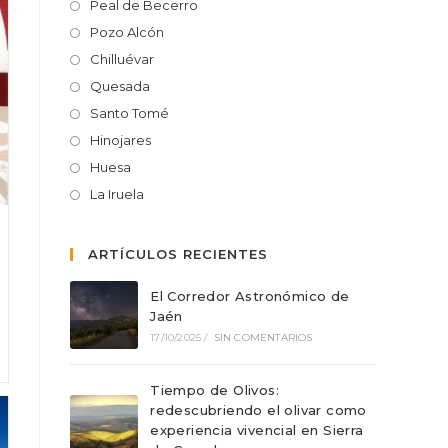
Peal de Becerro
Pozo Alcón
Chilluévar
Quesada
Santo Tomé
Hinojares
Huesa
La Iruela
ARTÍCULOS RECIENTES
El Corredor Astronómico de
Jaén
17/10/2025
/
SIN COMENTARIOS
Tiempo de Olivos:
redescubriendo el olivar como
experiencia vivencial en Sierra