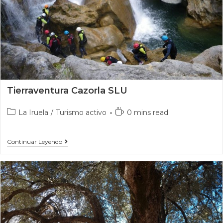
Tierraventura Cazorla SLU
La Iruela
/
Turismo activo
0 mins read
Continuar Leyendo