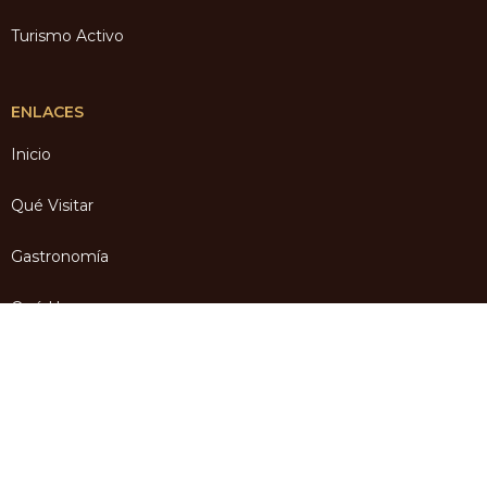
Turismo Activo
ENLACES
Inicio
Qué Visitar
Gastronomía
Qué Hacer
Dónde Dormir
English
(
Inglés
)
Español