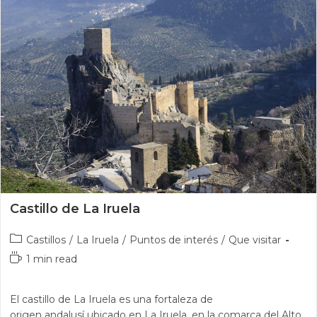
Castillo de La Iruela
Castillos
/
La Iruela
/
Puntos de interés
/
Que visitar
1 min read
El castillo de La Iruela es una fortaleza de
origen andalusí ubicado en La Iruela, en la comarca del Alto