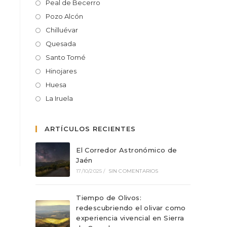
Peal de Becerro
Pozo Alcón
Chilluévar
Quesada
Santo Tomé
Hinojares
Huesa
La Iruela
ARTÍCULOS RECIENTES
El Corredor Astronómico de
Jaén
17/10/2025
/
SIN COMENTARIOS
Tiempo de Olivos:
redescubriendo el olivar como
experiencia vivencial en Sierra