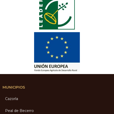
MUNICIPIOS
Cazorla
Peal de Becerro