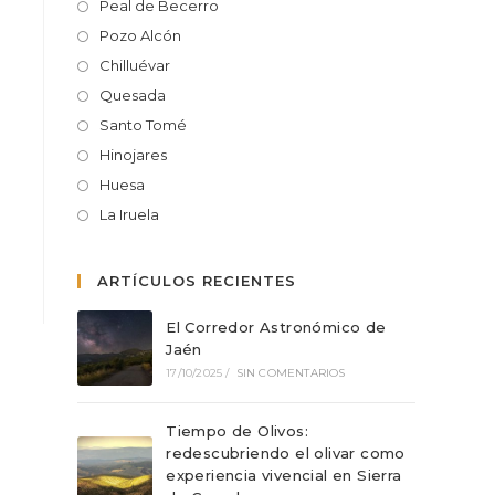
Peal de Becerro
Pozo Alcón
Chilluévar
Quesada
Santo Tomé
Hinojares
Huesa
La Iruela
ARTÍCULOS RECIENTES
El Corredor Astronómico de
Jaén
17/10/2025
/
SIN COMENTARIOS
Tiempo de Olivos:
redescubriendo el olivar como
experiencia vivencial en Sierra