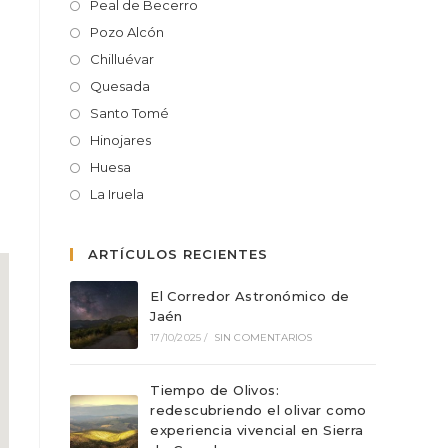
Peal de Becerro
Pozo Alcón
Chilluévar
Quesada
Santo Tomé
Hinojares
Huesa
La Iruela
ARTÍCULOS RECIENTES
El Corredor Astronómico de
Jaén
17/10/2025
/
SIN COMENTARIOS
Tiempo de Olivos:
redescubriendo el olivar como
experiencia vivencial en Sierra