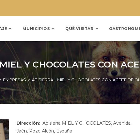
AJE
MUNICIPIOS
QUÉ VISITAR
GASTRONOMI
 MIEL Y CHOCOLATES CON ACE
>
EMPRESAS
>
APISIERRA – MIEL Y CHOCOLATES CON ACEITE DE OL
Dirección:
Apisierra MIEL Y CHOCOLATES, Avenida
Jaén, Pozo Alcón, España