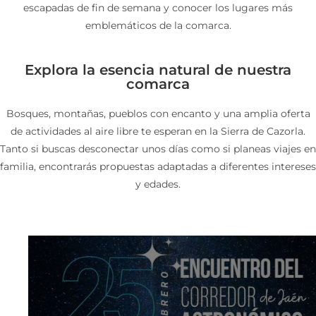
escapadas de fin de semana y conocer los lugares más
VER
VER
VER
VER MAS
VER MAS
VER MAS
VER MAS
VER MAS
VER MAS
MAS
MAS
MAS
VER
VER
VER
VER MAS
VER MAS
VER MAS
emblemáticos de la comarca.
MAS
MAS
MAS
Explora la esencia natural de nuestra
comarca
Bosques, montañas, pueblos con encanto y una amplia oferta
de actividades al aire libre te esperan en la Sierra de Cazorla.
Tanto si buscas desconectar unos días como si planeas viajes en
familia, encontrarás propuestas adaptadas a diferentes intereses
y edades.